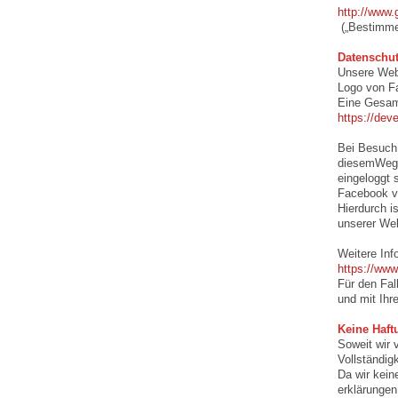
http://www
(„Bestimme
Datenschut
Unsere Webs
Logo von Fa
Eine Gesamt
https://dev
Bei Besuch 
diesemWeg e
eingeloggt s
Facebook ve
Hierdurch i
unserer Web
Weitere In
https://www
Für den Fal
und mit Ihr
Keine Haftu
Soweit wir 
Vollständig
Da wir kein
erklärungen