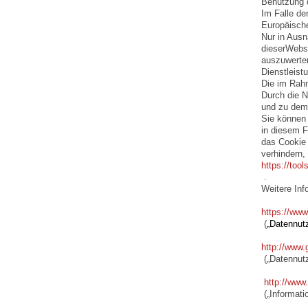
Benutzung d
Im Falle de
Europäisch
Nur in Ausn
dieserWebsi
auszuwerten
Dienstleist
Die im Rahm
Durch die N
und zu dem
Sie können 
in diesem F
das Cookie 
verhindern,
https://too
.
Weitere Inf
https://www
(
„Datennut
http://www.
(„Datennu
http://www
(„Informati