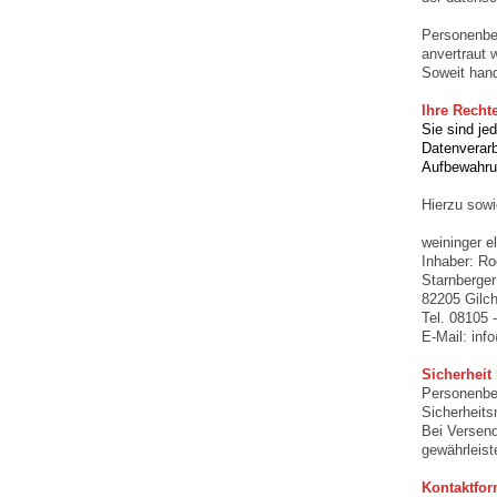
Personenbez
anvertraut 
Soweit hand
Ihre Recht
Sie sind je
Datenverarb
Aufbewahrun
Hierzu sowi
weininger e
Inhaber: Ro
Starnberge
82205 Gilch
Tel. 08105 
E-Mail: inf
Sicherheit 
Personenbez
Sicherheits
Bei Versend
gewährleist
Kontaktfor