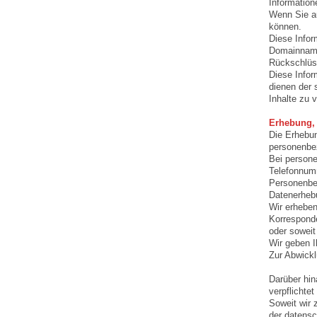
Informatio
Wenn Sie au
können.
Diese Infor
Domainnamen
Rückschlüss
Diese Info
dienen der 
Inhalte zu 
Erhebung,
Die Erhebun
personenbez
Bei persone
Telefonnum
Personenbez
Datenerhebu
Wir erheben
Korresponde
oder soweit
Wir geben I
Zur Abwickl
Darüber hin
verpflichte
Soweit wir 
der datens