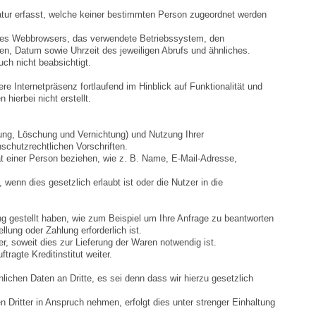
atur erfasst, welche keiner bestimmten Person zugeordnet werden
t des Webbrowsers, das verwendete Betriebssystem, den
n, Datum sowie Uhrzeit des jeweiligen Abrufs und ähnliches.
ch nicht beabsichtigt.
e Internetpräsenz fortlaufend im Hinblick auf Funktionalität und
hierbei nicht erstellt.
ung, Löschung und Vernichtung) und Nutzung Ihrer
chutzrechtlichen Vorschriften.
ät einer Person beziehen, wie z. B. Name, E-Mail-Adresse,
nn dies gesetzlich erlaubt ist oder die Nutzer in die
g gestellt haben, wie zum Beispiel um Ihre Anfrage zu beantworten
llung oder Zahlung erforderlich ist.
r, soweit dies zur Lieferung der Waren notwendig ist.
ragte Kreditinstitut weiter.
lichen Daten an Dritte, es sei denn dass wir hierzu gesetzlich
Dritter in Anspruch nehmen, erfolgt dies unter strenger Einhaltung