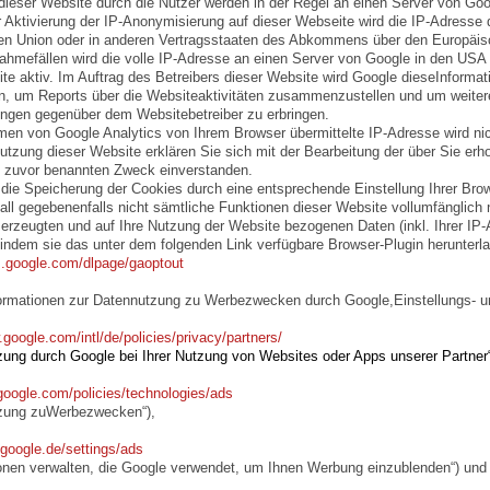
ieser Website durch die Nutzer werden in der Regel an einen Server von Goo
r Aktivierung der IP-Anonymisierung auf dieser Webseite wird die IP-Adresse 
en Union oder in anderen Vertragsstaaten des Abkommens über den Europäis
ahmefällen wird die volle IP-Adresse an einen Server von Google in den USA 
te aktiv. Im Auftrag des Betreibers dieser Website wird Google dieseInforma
, um Reports über die Websiteaktivitäten zusammenzustellen und um weitere
ungen gegenüber dem Websitebetreiber zu erbringen.
en von Google Analytics von Ihrem Browser übermittelte IP-Adresse wird n
utzung dieser Website erklären Sie sich mit der Bearbeitung der über Sie er
 zuvor benannten Zweck einverstanden.
die Speicherung der Cookies durch eine entsprechende Einstellung Ihrer Brow
all gegebenenfalls nicht sämtliche Funktionen dieser Website vollumfänglich
erzeugten und auf Ihre Nutzung der Website bezogenen Daten (inkl. Ihrer IP
 indem sie das unter dem folgenden Link verfügbare Browser-Plugin herunter
ls.google.com/dlpage/gaoptout
ormationen zur Datennutzung zu Werbezwecken durch Google,Einstellungs- un
.google.com/intl/de/policies/privacy/partners/
zung durch Google bei Ihrer Nutzung von Websites oder Apps unserer Partner“
google.com/policies/technologies/ads
tzung zuWerbezwecken“),
.google.de/settings/ads
onen verwalten, die Google verwendet, um Ihnen Werbung einzublenden“) und