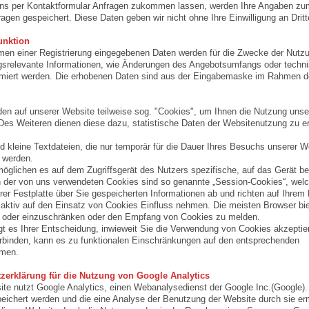
ns per Kontaktformular Anfragen zukommen lassen, werden Ihre Angaben zum 
agen gespeichert. Diese Daten geben wir nicht ohne Ihre Einwilligung an Dritte
unktion
en einer Registrierung eingegebenen Daten werden für die Zwecke der Nutz
ngsrelevante Informationen, wie Änderungen des Angebotsumfangs oder tech
rmiert werden. Die erhobenen Daten sind aus der Eingabemaske im Rahmen der
en auf unserer Website teilweise sog. "Cookies", um Ihnen die Nutzung unsere
Des Weiteren dienen diese dazu, statistische Daten der Websitenutzung zu e
d kleine Textdateien, die nur temporär für die Dauer Ihres Besuchs unserer
 werden.
öglichen es auf dem Zugriffsgerät des Nutzers spezifische, auf das Gerät b
n der von uns verwendeten Cookies sind so genannte „Session-Cookies“, wel
hrer Festplatte über Sie gespeicherten Informationen ab und richten auf Ihre
aktiv auf den Einsatz von Cookies Einfluss nehmen. Die meisten Browser biet
n oder einzuschränken oder den Empfang von Cookies zu melden.
gt es Ihrer Entscheidung, inwieweit Sie die Verwendung von Cookies akzeptie
rbinden, kann es zu funktionalen Einschränkungen auf den entsprechenden
men.
zerklärung für die Nutzung von Google Analytics
te nutzt Google Analytics, einen Webanalysedienst der Google Inc.(Google).
eichert werden und die eine Analyse der Benutzung der Website durch sie er