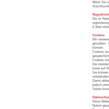
Wenn Sie u
Anschlussfr
Registrierf
Die im Rahm
registrieru
E-Mail info
Cookies
Wir verwend
gestalten. 
können.
Cookies sin
gespeichert
Cookies erm
Die meiste
keine auf I
Sie können 
unterbinde
Damit oblie
jedoch unte
Seiten kom
Datenschut
Diese Websi
Nutzer gesp