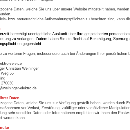
ogene Daten, welche Sie uns über unsere Website mitgeteilt haben, werden nu
wurden.
els- bzw. steuerrechtliche Aufbewahrungspflichten zu beachten sind, kann d
e
derzeit berechtigt unentgeltliche Auskunft über Ihre gespeicherten persone
eitung zu verlangen. Zudem haben Sie ein Recht auf Berichtigung, Sperrung 
gspflicht entgegensteht.
e zu weiteren Fragen, insbesondere auch bei Änderungen Ihrer persönlichen 
lektro-service
ger Christian Weininger
r Weg 55
ing
- 276030
o@weininger-elektro.de
Ihrer Daten
ogene Daten, welche Sie uns zur Verfügung gestellt haben, werden durch Erg
maßnahmen vor Verlust, Zerstörung, zufälliger oder vorsätzlicher Manipulation
ung sehr sensibler Daten oder Informationen empfehlen wir Ihnen den Postweg
et werden kann.
mular