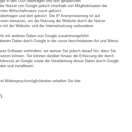
gle in den USA übertragen und dort gespeichert.
der Nutzer von Google jedoch innerhalb von Mitgliedstaaten der
chen Wirtschaftsraum zuvor gekürzt.
übertragen und dort gekürzt. Die IP Anonymisierung ist auf
tionen benutzen, um die Nutzung der Website durch die Nutzer
 mit der Website- und der Internetnutzung verbundene
icht mit anderen Daten von Google zusammengeführt.
hobenen Daten durch Google in der zuvor beschriebenen Art und Weise
ser-Software verhindern; wir weisen Sie jedoch darauf hin, dass Sie
 nutzen können. Sie können darüber hinaus die Erfassung der durch
-Adresse) an Google sowie die Verarbeitung dieser Daten durch Google
laden und installieren:
d Widerspruchsmöglichkeiten erhalten Sie hier:
),