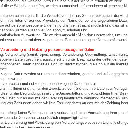
nen umgehen, die während Ihres Besuchs auf der Website erhoben werden:
f diese Website zugreifen, werden automatisch Informationen allgemeiner N
mationen beinhalten z.B. die Website von der aus Sie uns besuchen, die Ar
 Ihres Internet Service Providers, den Name der bei uns abgerufenen Dateie
e auf personenbezogene Daten sind uns hiermit nicht möglich und dies ist au
rmationen werden ausschließlich anonym erhoben und
statistischen Auswertung. Sie werden ausschließlich dazu verwendet, um unser
verbessern und attraktiver zu gestalten. Personenbezogene Nutzerprofilewerden 
 Verarbeitung und Nutzung personenbezogener Daten
g, Verarbeitung (somit: Speicherung, Veränderung, Übermittlung, Einschränk
ogenen Daten geschieht ausschließlich unter Beachtung der geltenden datens
nbezogenen Daten handelt es sich um Informationen, die sich auf die Identit
mer.
ogene Daten werden von uns nur dann erhoben, genutzt und weiter gegeben, we
ng einwilligen.
, verarbeiten und nutzen personenbezogene Daten nur zur
nz mit Ihnen und nur für den Zweck, zu dem Sie uns Ihre Daten zur Verfügun
 dies für die Begründung, inhaltliche Ausgestaltung und Abwicklung Ihrer Beste
hre Daten nur an das mit der Lieferung beauftragte Versand-unternehmen weite
ung von Zahlungen geben wir Ihre Zahlungsdaten an das mit der Zahlung beauft
aus erfolgt keine Weitergabe, kein Verkauf und keine Vermarktung Ihrer persön
t wären oder Sie vorher ausdrücklich eingewilligt haben.
zur Durchführung und Abwicklung von Verarbeitungsprozessen Dienstleistungen 
chutzrechtlichen Bestimmungen.