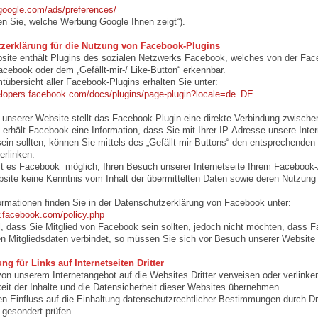
.google.com/ads/preferences/
n Sie, welche Werbung Google Ihnen zeigt“).
zerklärung für die Nutzung von Facebook-Plugins
ite enthält Plugins des sozialen Netzwerks Facebook, welches von der Facebo
cebook oder dem „Gefällt-mir-/ Like-Button“ erkennbar.
übersicht aller Facebook-Plugins erhalten Sie unter:
elopers.facebook.com/docs/plugins/page-plugin?locale=de_DE
unserer Website stellt das Facebook-Plugin eine direkte Verbindung zwische
rhält Facebook eine Information, dass Sie mit Ihrer IP-Adresse unsere Inter
ein sollten, können Sie mittels des „Gefällt-mir-Buttons“ den entsprechenden In
rlinken.
st es Facebook möglich, Ihren Besuch unserer Internetseite Ihrem Facebook-A
site keine Kenntnis vom Inhalt der übermittelten Daten sowie deren Nutzung
formationen finden Sie in der Datenschutzerklärung von Facebook unter:
.facebook.com/policy.php
l, dass Sie Mitglied von Facebook sein sollten, jedoch nicht möchten, dass
en Mitgliedsdaten verbindet, so müssen Sie sich vor Besuch unserer Website
ng für Links auf Internetseiten Dritter
von unserem Internetangebot auf die Websites Dritter verweisen oder verlinke
keit der Inhalte und die Datensicherheit dieser Websites übernehmen.
en Einfluss auf die Einhaltung datenschutzrechtlicher Bestimmungen durch Dri
 gesondert prüfen.